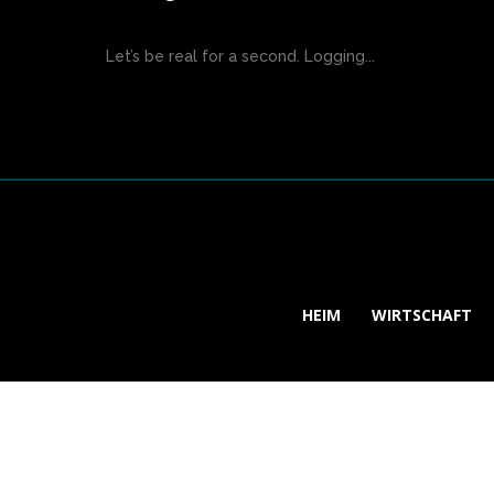
Let’s be real for a second. Logging...
HEIM
WIRTSCHAFT